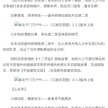
【应天府客栈】也在这个喜庆的日子迎来了翻新，知府大人可以
在客栈打造各类装饰物什、调整布局，然后开门迎客，蓬荜生辉!
旧事重现，津津有味——扬州府驿站探险开启第二章
七年前的漕船往事，将在第二章迎来新的细节。
在本次的扬州府探险第二章中，众人将意外闯入少年百里(15岁)
的回忆里，见证了当年漕船事故的全过程。
同时还有新增的【十二学徒】探险故事。知府大人可通过驿站前
往应天府城外的丽娘府宅和苏州城外的虎丘开启探险故事。完成探险
后，将获得【学徒建筑宝箱】，自选获得新建筑奖励。
【心乐亭】
小镇结彩，阖家欢乐——新春喜气氛围浓