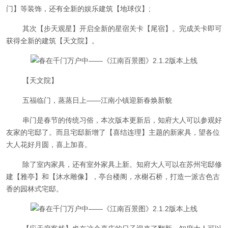
门】等装饰，还有全新的娱乐建筑【地球仪】;
其次【步天观星】开启全新的星宿关卡【尾宿】。完成关卡即可
获得全新的建筑【天文院】。
【天文院】
五福临门，蒸蒸日上——江南小镇迎新春焕新貌
串门是春节的传统习俗，本次版本更新后，知府大人可以参观好
友家的宅邸了。而且宅邸新增了【喜结连理】主题的新家具，望各位
大人花好月圆，喜上加喜。
除了室内家具，还有室外家具上新。知府大人可以在苏州宅邸修
建【雅亭】和【沐水雕像】，亭台楼阁，水榭石桥，打造一派古色古
香的园林式宅邸。