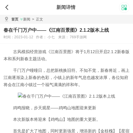
新闻详情
首页
新闻
>
正文
春在千门万户中——《江南百景图》2.1.2版本上线
时间：2023-01-12 作者： 小七 来源： 769手游网
古⻛模拟经营游戏《江南百景图》将于1月12日开启2.1.2新春版
本和系列新春主题活动。
千门万户曈曈日，总把新桃换旧符。不知不觉，新春将近，画上
江南逐渐染上新春的色彩，小镇上的新年气息也越发浓厚，各位知府
将会在江南小镇过一个福气满满的祥和年。
鸡鸣报晓，步天观星——鸡鸣山地图迎来更新
本次新版本将迎来【鸡鸣山】地图的重大更新。
首先是扩大了地图，同时更新场景，增添新的【金枝槐】【星宿