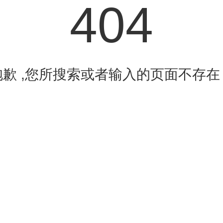
404
游戏
应用
新闻
合集
抱歉 ,您所搜索或者输入的页面不存在
梦江湖
卡车模拟
神都降妖
原神2.5
魔术秘
新版本
器美国
万圣
2022
平台